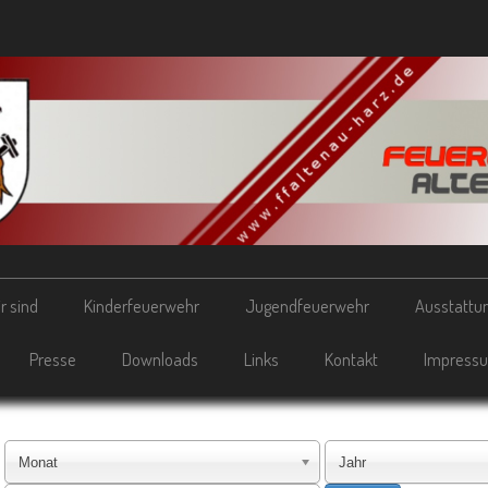
r sind
Kinderfeuerwehr
Jugendfeuerwehr
Ausstattu
Presse
Downloads
Links
Kontakt
Impress
Monat
Jahr