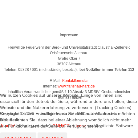
Impressum
Freiwillige Feuerwehr der Berg- und Universitätsstadt Clausthal-Zellerfeld
Ortsfeuerwehr Altenau
Große Oker 7
38707 Altenau
Telefon: 05328 / 601 (nicht ständig besetzt!),
bei Notfällen immer Telefon 112
E-Mail:
Kontaktformular
Internet:
www.ffaltenau-harz.de
Inhaltlich Verantwortlicher gemäß § 10 Absatz 3 MDStV: Ortsbrandmeister
Wir nutzen Cookies auf unserer Website. Einige von ihnen sind
Thomas Hippler
essenziell für den Betrieb der Seite, während andere uns helfen, diese
Website und die Nutzererfahrung zu verbessern (Tracking Cookies).
Copyright © 2026 Freiwillige Feuerwehr Altenau. Alle Rechte
Sie können selbst entscheiden, ob Sie die Cookies zulassen möchten.
vorbehalten.
Bitte beachten Sie, dass bei einer Ablehnung womöglich nicht mehr
Joomla!
ist freie, unter der
GNU/GPL-Lizenz
veröffentlichte Software.
alle Funktionalitäten der Seite zur Verfügung stehen.