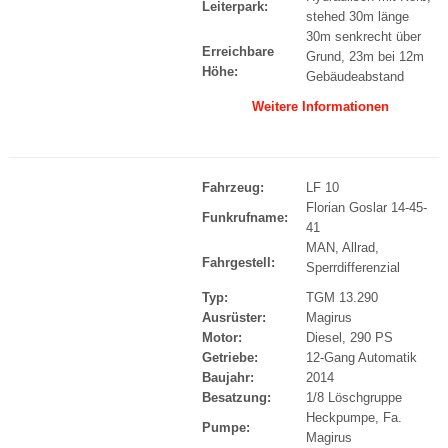
Leiterpark:
stehed 30m länge
30m senkrecht über
Erreichbare
Grund, 23m bei 12m
Höhe:
Gebäudeabstand
Weitere Informationen
Fahrzeug:
LF 10
Florian Goslar 14-45-
Funkrufname:
41
MAN, Allrad,
Fahrgestell:
Sperrdifferenzial
Typ:
TGM 13.290
Ausrüster:
Magirus
Motor:
Diesel, 290 PS
Getriebe:
12-Gang Automatik
Baujahr:
2014
Besatzung:
1/8 Löschgruppe
Heckpumpe, Fa.
Pumpe:
Magirus