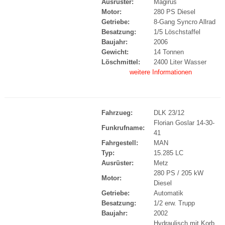
Ausrüster:
Magirus
Motor:
280 PS Diesel
Getriebe:
8-Gang Syncro Allrad
Besatzung:
1/5 Löschstaffel
Baujahr:
2006
Gewicht:
14 Tonnen
Löschmittel:
2400 Liter Wasser
weitere Informationen
Fahrzueg:
DLK 23/12
Florian Goslar 14-30-
Funkrufname:
41
Fahrgestell:
MAN
Typ:
15.285 LC
Ausrüster:
Metz
280 PS / 205 kW
Motor:
Diesel
Getriebe:
Automatik
Besatzung:
1/2 erw. Trupp
Baujahr:
2002
Hydraulisch mit Korb,