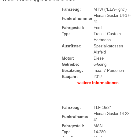
Fahrzeug:
MTW ("ELW-light")
Florian Goslar 14-17-
Funkrufnummer:
41
Fahrgestell:
Ford
Typ:
Transit Custom
Hartmann
Ausrüster:
Spezialkarossen
Alsfeld
Motor:
Diesel
Getriebe:
6-Gang
Besatzung:
max. 7 Personen
Baujahr:
2017
weitere Informationen
Fahrzeug:
TLF 16/24
Florian Goslar 14-22-
Funkrufname:
41
Fahrgestell:
MAN
Typ:
14-280