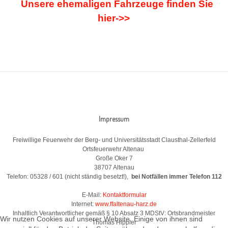
Unsere ehemaligen Fahrzeuge finden Sie
hier->>
Impressum
Freiwillige Feuerwehr der Berg- und Universitätsstadt Clausthal-Zellerfeld
Ortsfeuerwehr Altenau
Große Oker 7
38707 Altenau
Telefon: 05328 / 601 (nicht ständig besetzt!),
bei Notfällen immer Telefon 112
E-Mail:
Kontaktformular
Internet:
www.ffaltenau-harz.de
Inhaltlich Verantwortlicher gemäß § 10 Absatz 3 MDStV: Ortsbrandmeister
Wir nutzen Cookies auf unserer Website. Einige von ihnen sind
Thomas Hippler