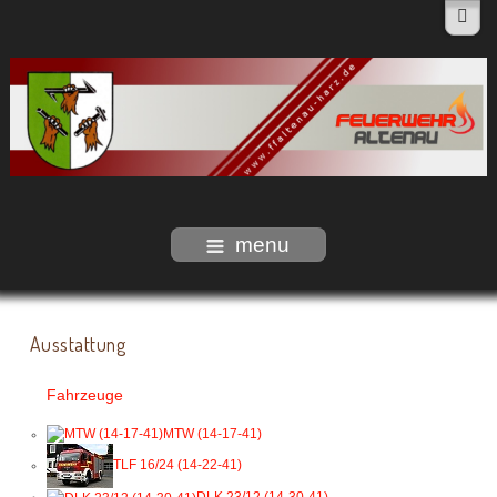
menu
Ausstattung
Fahrzeuge
MTW (14-17-41)
TLF 16/24 (14-22-41)