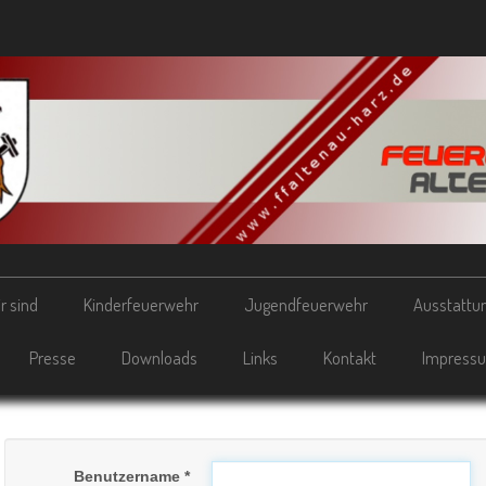
r sind
Kinderfeuerwehr
Jugendfeuerwehr
Ausstattu
Presse
Downloads
Links
Kontakt
Impress
Benutzername
*