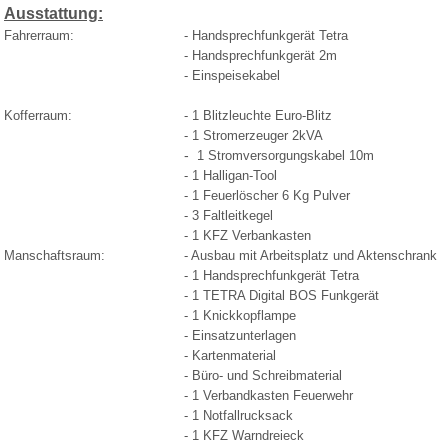
Ausstattung:
Fahrerraum:
- Handsprechfunkgerät Tetra
- Handsprechfunkgerät 2m
- Einspeisekabel
Kofferraum:
- 1 Blitzleuchte Euro-Blitz
- 1 Stromerzeuger 2kVA
-
1 Stromversorgungskabel 10m
- 1 Halligan-Tool
- 1 Feuerlöscher 6 Kg Pulver
- 3 Faltleitkegel
- 1 KFZ Verbankasten
Manschaftsraum:
- Ausbau mit Arbeitsplatz und Aktenschrank
- 1
Handsprechfunkgerät Tetra
- 1 TETRA Digital BOS Funkgerät
- 1 Knickkopflampe
- Einsatzunterlagen
- Kartenmaterial
- Büro- und Schreibmaterial
- 1 Verbandkasten Feuerwehr
- 1 Notfallrucksack
- 1 KFZ Warndreieck