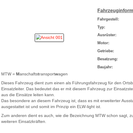
Fahrzeuginform
Fahrgestell:
Typ:
Ausrüster:
Motor:
Getriebe:
Besatzung:
Baujahr:
MTW =
M
anschafts
t
ransport
w
agen
Dieses Fahrzeug dient zum einen als Führungsfahrzeug für den Ortsbr
Einsatzleiter. Das bedeutet das er mit diesem Fahrzeug zur Einsatzste
aus die Einsätze leiten kann.
Das besondere an diesem Fahrzeug ist, dass es mit erweiterter Ausst
ausgestattet ist und somit im Prinzip ein ELW-light ist.
Zum anderen dient es auch, wie die Bezeichnung MTW schon sagt, zu
weiteren Einsatzkräften.