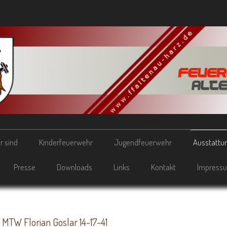
r sind
Kinderfeuerwehr
Jugendfeuerwehr
Ausstattu
Presse
Downloads
Links
Kontakt
Impress
MTW Florian Goslar 14-17-41