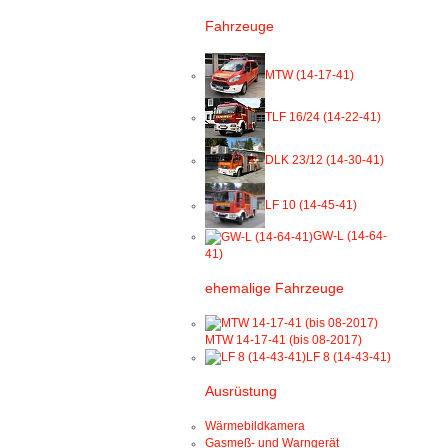
Fahrzeuge
MTW (14-17-41)
TLF 16/24 (14-22-41)
DLK 23/12 (14-30-41)
LF 10 (14-45-41)
GW-L (14-64-
41)
ehemalige Fahrzeuge
MTW 14-17-41 (bis 08-2017)
LF 8 (14-43-41)
Ausrüstung
Wärmebildkamera
Gasmeß- und Warngerät