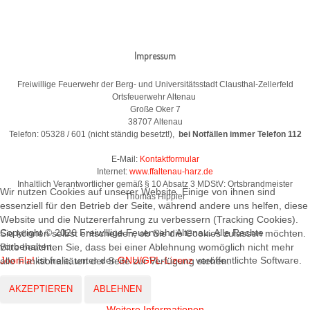
Impressum
Freiwillige Feuerwehr der Berg- und Universitätsstadt Clausthal-Zellerfeld
Ortsfeuerwehr Altenau
Große Oker 7
38707 Altenau
Telefon: 05328 / 601 (nicht ständig besetzt!),
bei Notfällen immer Telefon 112
E-Mail:
Kontaktformular
Internet:
www.ffaltenau-harz.de
Inhaltlich Verantwortlicher gemäß § 10 Absatz 3 MDStV: Ortsbrandmeister
Wir nutzen Cookies auf unserer Website. Einige von ihnen sind
Thomas Hippler
essenziell für den Betrieb der Seite, während andere uns helfen, diese
Website und die Nutzererfahrung zu verbessern (Tracking Cookies).
Copyright © 2026 Freiwillige Feuerwehr Altenau. Alle Rechte
Sie können selbst entscheiden, ob Sie die Cookies zulassen möchten.
vorbehalten.
Bitte beachten Sie, dass bei einer Ablehnung womöglich nicht mehr
Joomla!
ist freie, unter der
GNU/GPL-Lizenz
veröffentlichte Software.
alle Funktionalitäten der Seite zur Verfügung stehen.
AKZEPTIEREN
ABLEHNEN
Weitere Informationen