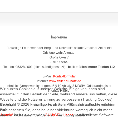
Impressum
Freiwillige Feuerwehr der Berg- und Universitätsstadt Clausthal-Zellerfeld
Ortsfeuerwehr Altenau
Große Oker 7
38707 Altenau
Telefon: 05328 / 601 (nicht ständig besetzt!),
bei Notfällen immer Telefon 112
E-Mail:
Kontaktformular
Internet:
www.ffaltenau-harz.de
Inhaltlich Verantwortlicher gemäß § 10 Absatz 3 MDStV: Ortsbrandmeister
Wir nutzen Cookies auf unserer Website. Einige von ihnen sind
Thomas Hippler
essenziell für den Betrieb der Seite, während andere uns helfen, diese
Website und die Nutzererfahrung zu verbessern (Tracking Cookies).
Copyright © 2026 Freiwillige Feuerwehr Altenau. Alle Rechte
Sie können selbst entscheiden, ob Sie die Cookies zulassen möchten.
vorbehalten.
Bitte beachten Sie, dass bei einer Ablehnung womöglich nicht mehr
Joomla!
ist freie, unter der
GNU/GPL-Lizenz
veröffentlichte Software.
alle Funktionalitäten der Seite zur Verfügung stehen.