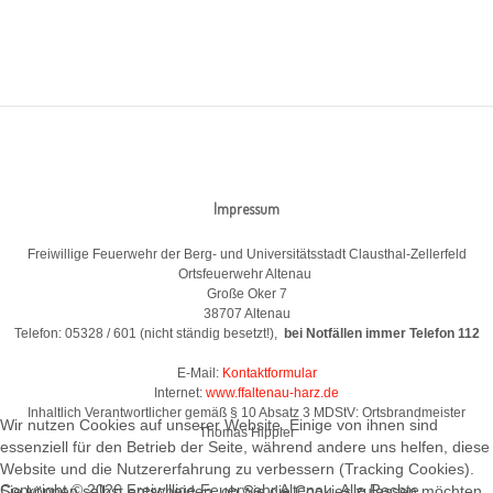
Impressum
Freiwillige Feuerwehr der Berg- und Universitätsstadt Clausthal-Zellerfeld
Ortsfeuerwehr Altenau
Große Oker 7
38707 Altenau
Telefon: 05328 / 601 (nicht ständig besetzt!),
bei Notfällen immer Telefon 112
E-Mail:
Kontaktformular
Internet:
www.ffaltenau-harz.de
Inhaltlich Verantwortlicher gemäß § 10 Absatz 3 MDStV: Ortsbrandmeister
Wir nutzen Cookies auf unserer Website. Einige von ihnen sind
Thomas Hippler
essenziell für den Betrieb der Seite, während andere uns helfen, diese
Website und die Nutzererfahrung zu verbessern (Tracking Cookies).
Copyright © 2026 Freiwillige Feuerwehr Altenau. Alle Rechte
Sie können selbst entscheiden, ob Sie die Cookies zulassen möchten.