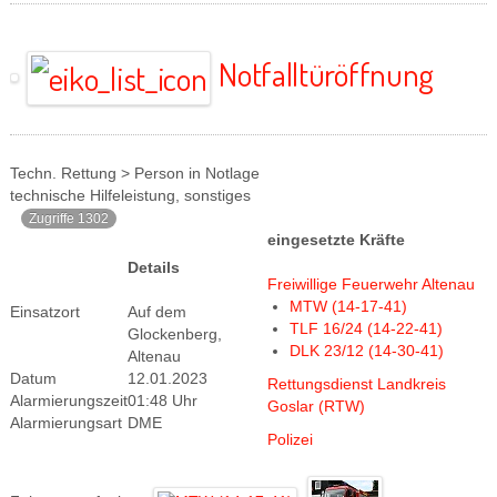
Notfalltüröffnung
Techn. Rettung > Person in Notlage
technische Hilfeleistung, sonstiges
Zugriffe 1302
eingesetzte Kräfte
Details
Freiwillige Feuerwehr Altenau
MTW (14-17-41)
Einsatzort
Auf dem
TLF 16/24 (14-22-41)
Glockenberg,
DLK 23/12 (14-30-41)
Altenau
Datum
12.01.2023
Rettungsdienst Landkreis
Alarmierungszeit
01:48 Uhr
Goslar (RTW)
Alarmierungsart
DME
Polizei