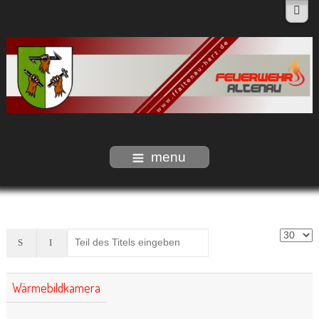
menu
Wärmebildkamera